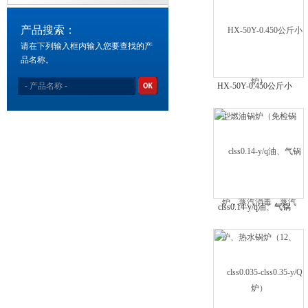
产品搜索：
请在下列输入框内输入您要查找的产
品名称。
HX-50Y-0.450公斤小
型燃油锅炉（免检锅
炉，蒸汽消毒，蒸汽
炉）
clss0.14-y/q油、气锅
炉、热水锅炉（12、
18、30万大卡／时）