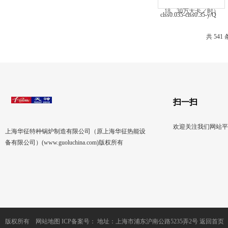
clss0.035-clss0.35-y/Q
热水锅炉（天神-气锅
共 541
炉、油锅炉、3-30万大
卡）
扫一扫
欢迎关注我们网站平
上海华征特种锅炉制造有限公司（原上海华征热能设
备有限公司）(www.guoluchina.com)版权所有
版权所有
网站地图
ICP备案号：
地址：上海市浦东沪南公路5235弄2号
返回首页