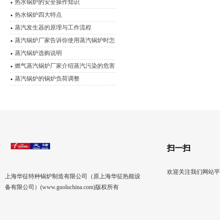
热水锅炉的安全操作知识
热水锅炉四大特点
蒸汽发生器的原理与工作流程
蒸汽锅炉厂家告诉你使用蒸汽锅炉时怎
么节省煤质燃料？
蒸汽锅炉选购说明
燃气蒸汽锅炉厂家介绍蒸汽污染的危害
蒸汽锅炉的锅炉负荷调整
扫一扫
欢迎关注我们网站平
上海华征特种锅炉制造有限公司（原上海华征热能设
备有限公司）(www.guoluchina.com)版权所有