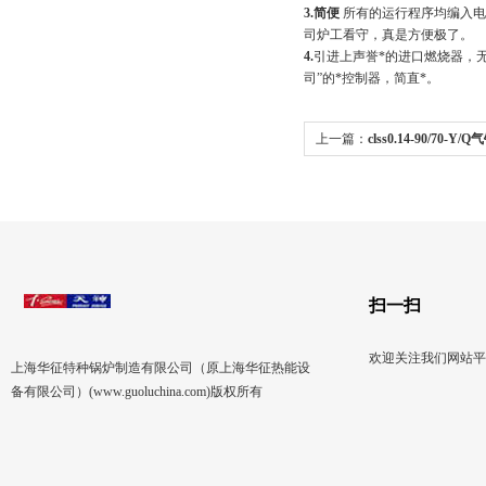
3.
简便
所有的运行程序均编入电
司炉工看守，真是方便极了。
4.
引进上声誉*的进口燃烧器，无
司”的*控制器，简直*。
上一篇：
clss0.14-90/70-Y
油锅炉、热水锅炉）
扫一扫
欢迎关注我们网站平
上海华征特种锅炉制造有限公司（原上海华征热能设
备有限公司）(www.guoluchina.com)版权所有