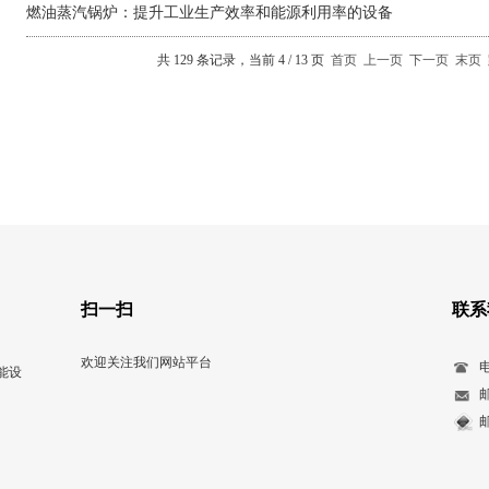
燃油蒸汽锅炉：提升工业生产效率和能源利用率的设备
共 129 条记录，当前 4 / 13 页
首页
上一页
下一页
末页
扫一扫
联系
欢迎关注我们网站平台
电
能设
邮