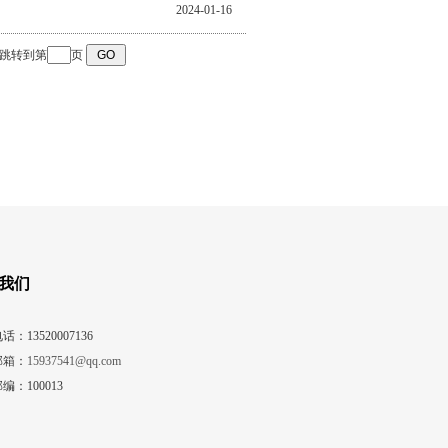
2024-01-16
跳转到第
页
我们
话：13520007136
邮箱：
15937541@qq.com
编：100013