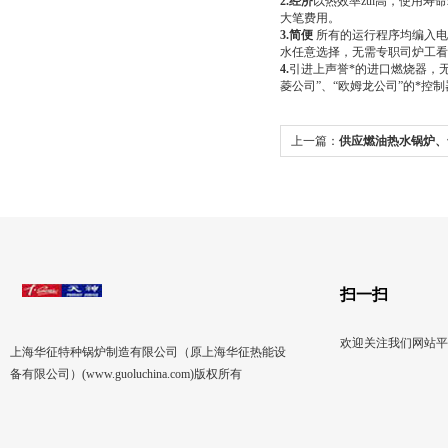
2.
经济
以热效率zui高，使用寿
大笔费用。
3.
简便
所有的运行程序均编入电
水任意选择，无需专职司炉工看
4.
引进上声誉*的进口燃烧器，无
菱公司”、“欧姆龙公司”的*控制
上一篇：
供应燃油热水锅炉、气锅炉
Y/Q
扫一扫
欢迎关注我们网站平
上海华征特种锅炉制造有限公司（原上海华征热能设
备有限公司）(www.guoluchina.com)版权所有