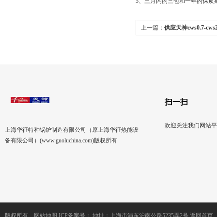
5、三月内的三包和一年的保质
上一篇：
供应天神cws0.7-cws2
气锅炉，锅炉
扫一扫
欢迎关注我们网站平
上海华征特种锅炉制造有限公司（原上海华征热能设
备有限公司）(www.guoluchina.com)版权所有
版权所有
网站地图
ICP备案号：
地址：上海市浦东沪南公路5235弄2号
返回首页