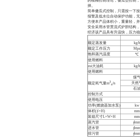
的模糊控制理论，傻瓜型控制，
择。
简单傻瓜式控制，只需按一下按
报警及低水位自动保护功能，
方便本产品体积小，重量轻，
安全采用水管贯流式炉胆结构
经济该产品具有升温快，压力稳
额定蒸发量
kg/
额定工作压力
Mp
饱和蒸汽温度
℃
使用燃料
zui大油耗
kg/
使用燃料
煤
3
天然
额定耗气量m
/n
n
石
控制方式
使用电压
功率(燃烧器加水泵)
kw
体积(∮×H)
mm
装箱尺寸L×W×H
mm
蒸汽管
∮m
进水管
∮m
排污管
∮m