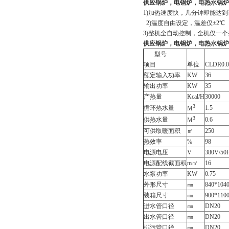
供应锅炉，电锅炉，电热水锅炉
1)加热速度快，几分钟即能达
2)温度自由设定，温差仅±2℃
3)整机全自动控制，全机仅一
供应锅炉，电锅炉，电热水锅炉
型号
项目
单位
CLDR0.0
额定输入功率
KW
36
输出功率
KW
35
产热量
Kcal/H
30000
3
循环热水量
1.5
M
3
供热水量
0.6
M
可供取暖面积
㎡
250
热效率
%
98
电源电压
V
380V/50
电源配线截面积
m㎡
16
水泵功率
KW
0.75
外形尺寸
㎜
840*104
装箱尺寸
㎜
900*110
进水管口径
㎜
DN20
出水管口径
㎜
DN20
排污管口径
㎜
DN20