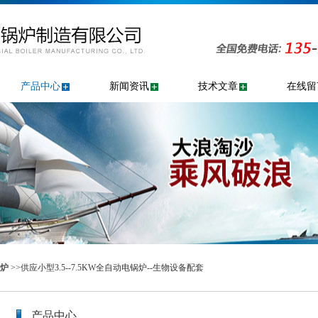
产品中心
新闻资讯
技术文章
在线留
炉
>>供应小型3.5--7.5KW全自动电锅炉--生物设备配套
产品中心