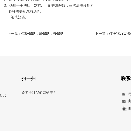
3、适用于干洗店，制衣厂，配套发酵罐，蒸汽清洗设备和
各种需要蒸汽的场合。
咨询洽谈。
上一篇：
供应锅炉，油锅炉，气锅炉
下一篇：
供应18万大卡
扫一扫
联系
欢迎关注我们网站平台
电
能设
邮