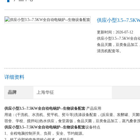
供应小型3.5--7.
更新时间：2026-07-12
供应小型3.5--7.5KW
食品灭菌，豆类食品加工
清洗机配套等。
详细资料
品牌
上海华征
供应小型3.5--7.5KW全自动电锅炉--生物设备配套
产品应用
用途：(干洗机、水洗机、熨平机、熨斗等)洗涤设备配套，(反应釜、发酵罐、灭菌
宿舍、学校、搅拌站)热水供应，食堂蒸饭，食品灭菌，豆类食品加工，蒸汽桑拿
供应小型3.5--7.5KW全自动电锅炉--生物设备配套
设备特点
1、全程电脑控制开关、负荷， 安全、节约能源。
2、核工业部的电热管核心技术，成就品质。