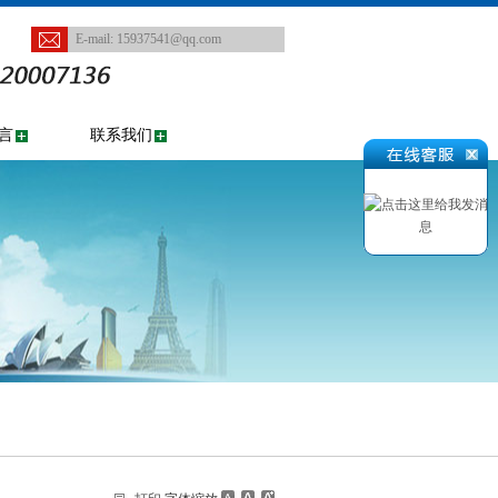
E-mail:
15937541@qq.com
言
联系我们