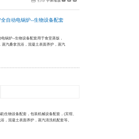
打印
字体缩放
5KW全自动电锅炉--生物设备配套
全自动电锅炉--生物设备配套用于食堂蒸饭，
，蒸汽桑拿洗浴，混凝土表面养护，蒸汽
罐)生物设备配套，包装机械设备配套，(宾馆、
洗浴，混凝土表面养护，蒸汽清洗机配套等。