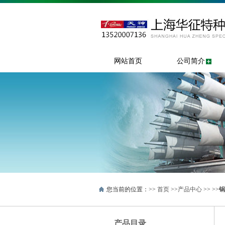
网站首页
公司简介
您当前的位置：>>
首页
>>
产品中心
>> >>
锅
产品目录