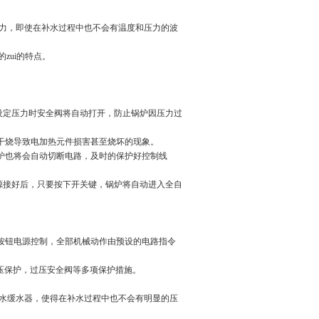
压力，即使在补水过程中也不会有温度和压力的波
zui的特点。
设定压力时安全阀将自动打开，防止锅炉因压力过
干烧导致电加热元件损害甚至烧坏的现象。
炉也将会自动切断电路，及时的保护好控制线
源接好后，只要按下开关键，锅炉将自动进入全自
按钮电源控制，全部机械动作由预设的电路指令
压保护，过压安全阀等多项保护措施。
水缓水器，使得在补水过程中也不会有明显的压