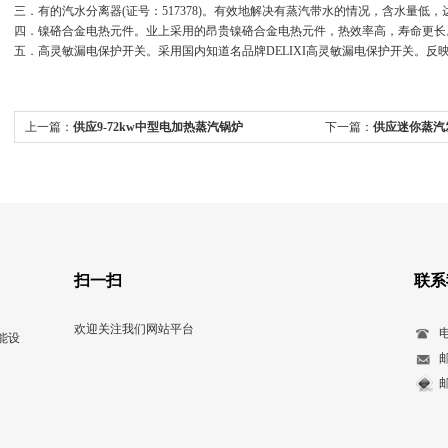
三．有的汽水分离器(证号：517378)。有效地解决有蒸汽带水的情况，含水量低
四．镍硌合金电热元件。业上采用的昂贵镍硌合金电热元件，热效率高，寿命更长
五．高灵敏漏电保护开关。采用国内知道名品牌DELIXI高灵敏漏电保护开关。反
上一篇：
供应9-72kw中型电加热蒸汽锅炉
下一篇：
供应迷你蒸汽
扫一扫
联系
欢迎关注我们网站平台
电
能设
邮