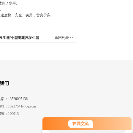
，达到了水平。
。
映速度快，安全、实用，货真价实
发生器/小型电蒸汽发生器
返回列表>>
我们
话：13520007136
邮箱：
15937541@qq.com
编：100013
您好！欢迎前来咨询，很高兴为您
在线交流
服务，请问您要咨询什么问题呢？