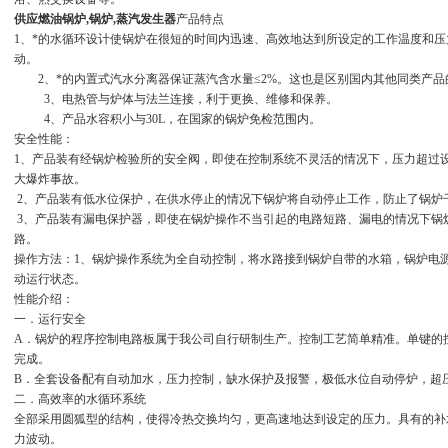
供应燃油锅炉,锅炉,蒸汽发生器
产品特点
1、*的水循环设计使锅炉在很短的时间内迅速、高效地达到所设定的工作温度和
动。
2、*的内置式汽水分离器保证蒸汽含水量≤2%。这也是区别国内其他同类产品的
3、电热管与炉体与法兰连接，利于更换、维修和保养。
4、产品水容积小与30L，在国家的锅炉免检范围内。
安全性能：
1、产品装有经锅炉检验所的安全阀，即使在控制系统不灵活的情况下，压力超过
大爆炸事故。
2、产品装有低水位保护，在供水停止的情况下锅炉将自动停止工作，防止了锅炉
3、产品装有漏电保护器，即使在锅炉操作不当引起的电路短路、漏电的情况下锅
路。
操作方法：1、锅炉操作系统为全自动控制，将水路接到锅炉自带的水箱，锅炉电
动运行状态。
性能介绍：
一．运行安全
A．锅炉的程序控制电路板属于我公司自行研制生产。控制工艺简单精准。单键的
完成。
B．全套设备配有自动加水，压力控制，缺水保护及报警，极低水位自动停炉，超
二．高效率的水循环系统
全部采用圆狐型的结构，使得冷热交换均匀，更高速地达到设定的压力。具有的补
力波动。