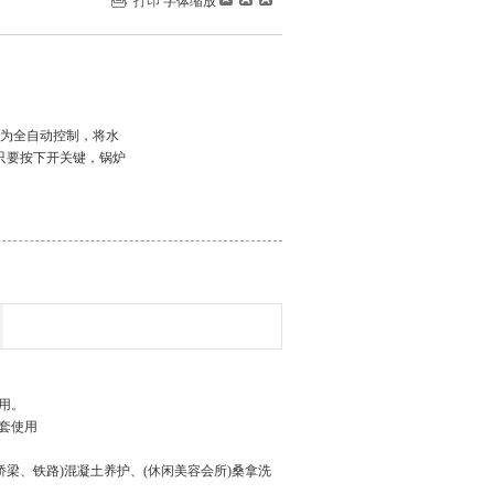
打印
字体缩放
统为全自动控制，将水
只要按下开关键，锅炉
用。
套使用
桥梁、铁路)混凝土养护、(休闲美容会所)桑拿洗