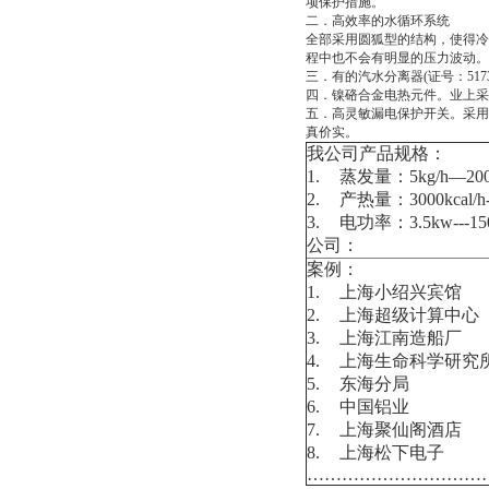
项保护措施。
二．高效率的水循环系统
全部采用圆狐型的结构，使得冷
程中也不会有明显的压力波动。
三．有的汽水分离器(证号：51
四．镍硌合金电热元件。业上采
五．高灵敏漏电保护开关。采用
真价实。
我公司产品规格：
1.
蒸发量：5kg/h—2000
2.
产热量：3000kcal/h---
3.
电功率：3.5kw---15
公司：
案例：
1.
上海小绍兴宾馆
2.
上海超级计算中心
3.
上海江南造船厂
4.
上海生命科学研究
5.
东海分局
6.
中国铝业
7.
上海聚仙阁酒店
8.
上海松下电子
…………………………