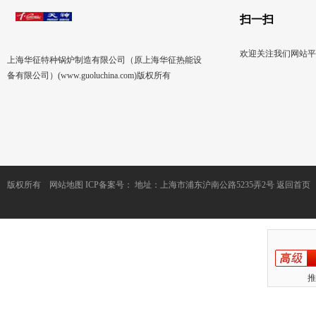
扫一扫
欢迎关注我们网站平
上海华征特种锅炉制造有限公司（原上海华征热能设
备有限公司）(www.guoluchina.com)版权所有
版权所有
网站地图
ICP备案号：
地址：上海市浦东沪南公路5235弄2号
返回首页
推