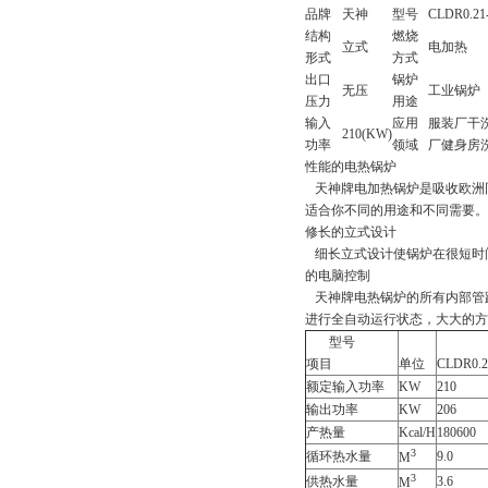
品牌
天神
型号
CLDR0.21-
结构
燃烧
立式
电加热
形式
方式
出口
锅炉
无压
工业锅炉
压力
用途
输入
应用
服装厂干
210(KW)
功率
领域
厂健身房
性能的电热锅炉
天神牌电加热锅炉是吸收欧洲同类产
适合你不同的用途和不同需要。
修长的立式设计
细长立式设计使锅炉在很短时
的电脑控制
天神牌电热锅炉的所有内部管
进行全自动运行状态，大大的方
型号
项目
单位
CLDR0.2
额定输入功率
KW
210
输出功率
KW
206
产热量
Kcal/H
180600
3
循环热水量
9.0
M
3
供热水量
3.6
M