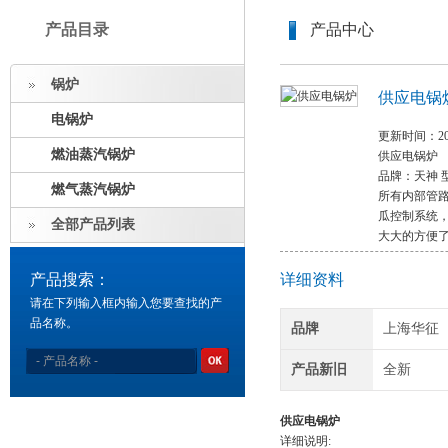
产品目录
产品中心
锅炉
供应电锅
电锅炉
更新时间：2026
燃油蒸汽锅炉
供应电锅炉
品牌：天神 型号
燃气蒸汽锅炉
所有内部管
瓜控制系统
全部产品列表
大大的方便
产品搜索：
详细资料
请在下列输入框内输入您要查找的产
品名称。
品牌
上海华征
产品新旧
全新
供应电锅炉
详细说明: