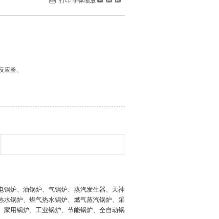
打印
字体缩放
反应釜、
电锅炉、油锅炉、气锅炉、蒸汽发生器、天神
热水锅炉、燃气热水锅炉、燃气蒸汽锅炉、采
、家用锅炉、工业锅炉、节能锅炉、全自动锅