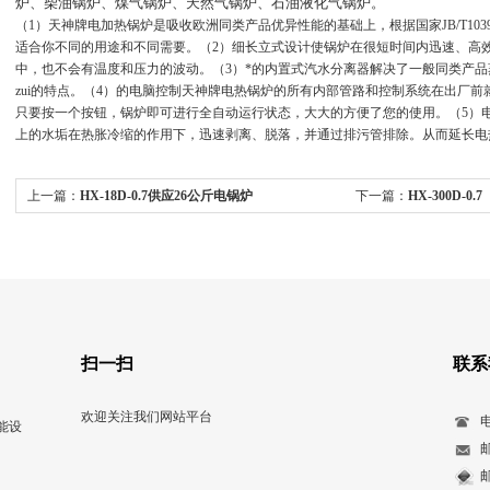
炉、柴油锅炉、煤气锅炉、天然气锅炉、石油液化气锅炉。
（1）天神牌电加热锅炉是吸收欧洲同类产品优异性能的基础上，根据国家JB/T1039
适合你不同的用途和不同需要。（2）细长立式设计使锅炉在很短时间内迅速、高
中，也不会有温度和压力的波动。（3）*的内置式汽水分离器解决了一般同类产
zui的特点。（4）的电脑控制天神牌电热锅炉的所有内部管路和控制系统在出厂
只要按一个按钮，锅炉即可进行全自动运行状态，大大的方便了您的使用。（5）
上的水垢在热胀冷缩的作用下，迅速剥离、脱落，并通过排污管排除。从而延长电
上一篇：
HX-18D-0.7供应26公斤电锅炉
下一篇：
HX-300D-0.
蒸汽电锅炉
扫一扫
联系
欢迎关注我们网站平台
电
能设
邮