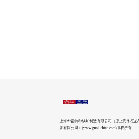
上海华征特种锅炉制造有限公司（原上海华征热
备有限公司）(www.guoluchina.com)版权所有