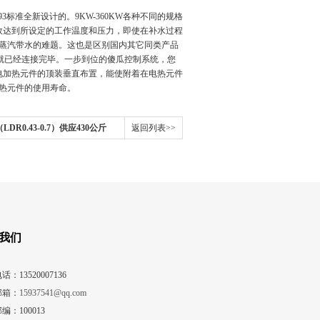
3标准全新设计的。9KW-360KW各种不同的规格
效达到所设定的工作温度和压力，即使在补水过程
品蒸汽带水的难题。这也是区别国内其它同类产品
前就已经连接完毕。一步到位的傻瓜控制系统，您
电加热元件的顶装垂直布置，能使附着在电热元件
热元件的使用寿命。
7（LDR0.43-0.7）供应430公斤
返回列表>>
我们
话：13520007136
邮箱：
15937541@qq.com
编：100013