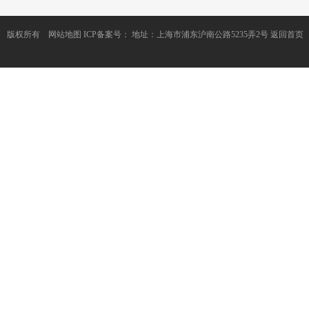
版权所有
网站地图
ICP备案号：
地址：上海市浦东沪南公路5235弄2号
返回首页