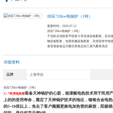
供应720kw电锅炉（1吨）
更新时间：2026-07-12
供应720kw电锅炉（1吨）
干洗机水洗机熨平机熨斗等洗涤设备配套，反应
物设备配套，包装机械设备配套，宾馆宿舍学校
食堂蒸饭食品灭菌豆类食品加工蒸汽桑拿洗浴
详细资料
品牌
上海华征
供应720kw电锅炉（1吨）
装备天神锅炉的心脏，核潜艇电热技术用于民用产
1）*民用电热管
上的的使用寿命，奠定了天神锅炉技术的地位，镍铬合金电热丝
的5~10倍以上，免去了客户频频更换电加热管的麻烦，阳极
结垢，是任何产品都*的。