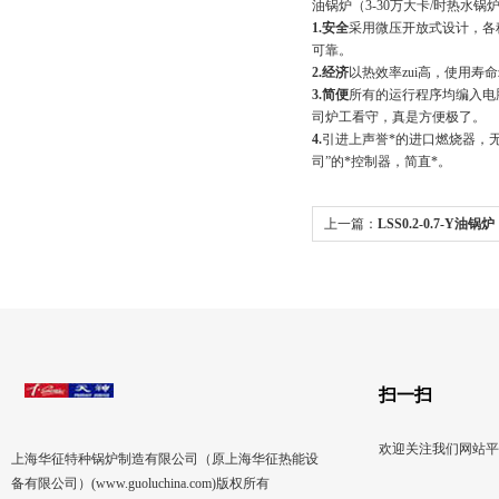
油锅炉（3-30万大卡/时热水锅
1.
安全
采用微压开放式设计，各
可靠。
2.
经济
以热效率zui高，使用寿
3.
简便
所有的运行程序均编入电
司炉工看守，真是方便极了。
4.
引进上声誉*的进口燃烧器，无
司”的*控制器，简直*。
上一篇：
LSS0.2-0.7-Y油锅炉（
锅炉）
扫一扫
欢迎关注我们网站平
上海华征特种锅炉制造有限公司（原上海华征热能设
备有限公司）(www.guoluchina.com)版权所有