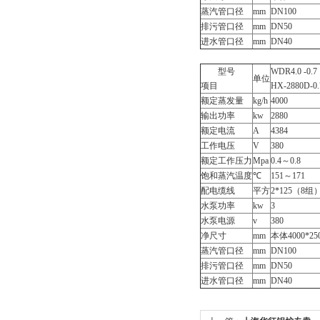
蒸汽管口径
mm
DN100
排污管口径
mm
DN50
进水管口径
mm
DN40
型号
WDR4.0 -0.7
单位
项目
HX-2880D-0.
额定蒸发量
kg/h
4000
输出功率
kw
2880
额定电流
A
4384
工作电压
V
380
额定工作压力
Mpa
0.4～0.8
饱和蒸汽温度
℃
151～171
配电缆线
平方
2*125（8组
水泵功率
kw
3
水泵电源
v
380
净尺寸
mm
本体4000*25
蒸汽管口径
mm
DN100
排污管口径
mm
DN50
进水管口径
mm
DN40