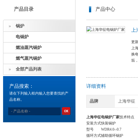
产品目录
产品中心
锅炉
上
电锅炉
更新
燃油蒸汽锅炉
上
换
燃气蒸汽锅炉
垢
全部产品列表
产品搜索：
详细资料
请在下列输入框内输入您要查找的产
品名称。
品牌
上海华征
上海华征电锅炉厂家
技术特点
安装方式
快装锅炉
型号
WDR4.0--0.7
循环方式
辅助循环锅炉