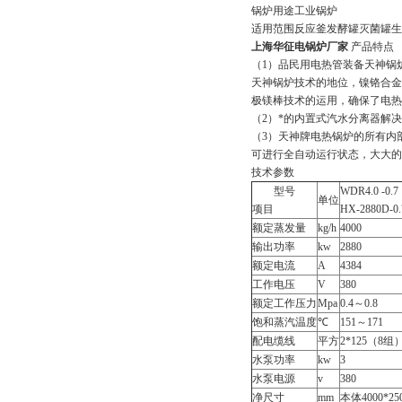
锅炉用途
工业锅炉
适用范围
反应釜发酵罐灭菌罐生
上海华征电锅炉厂家
产品特点
（1）品民用电热管装备天神锅
天神锅炉技术的地位，镍铬合金
极镁棒技术的运用，确保了电热
（2）*的内置式汽水分离器解
（3）天神牌电热锅炉的所有内
可进行全自动运行状态，大大的
技术参数
型号
WDR4.0 -0.7
单位
项目
HX-2880D-0.
额定蒸发量
kg/h
4000
输出功率
kw
2880
额定电流
A
4384
工作电压
V
380
额定工作压力
Mpa
0.4～0.8
饱和蒸汽温度
℃
151～171
配电缆线
平方
2*125（8组
水泵功率
kw
3
水泵电源
v
380
净尺寸
mm
本体4000*25