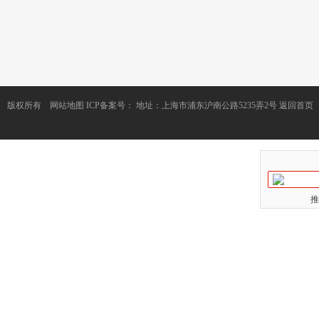
版权所有
网站地图
ICP备案号：
地址：上海市浦东沪南公路5235弄2号
返回首页
推