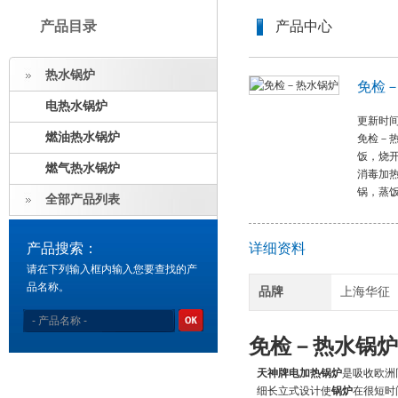
产品目录
产品中心
热水锅炉
免检
电热水锅炉
更新时间：
燃油热水锅炉
免检－热
饭，烧开
燃气热水锅炉
消毒加
锅，蒸
全部产品列表
产品搜索：
详细资料
请在下列输入框内输入您要查找的产
品名称。
品牌
上海华征
免检－热水锅炉
天神牌电加热锅炉
是吸收欧洲
细长立式设计使
锅炉
在很短时